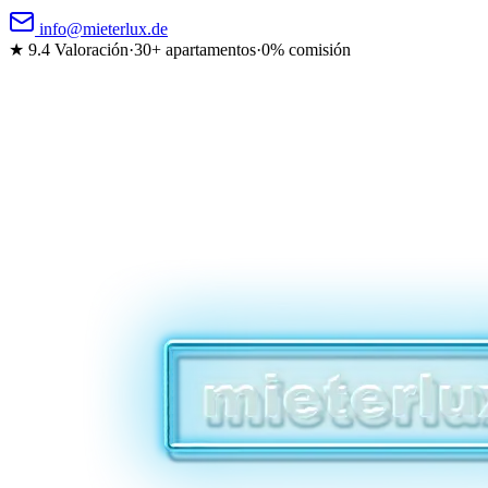
info@mieterlux.de
★ 9.4
Valoración
·
30+ apartamentos
·
0% comisión