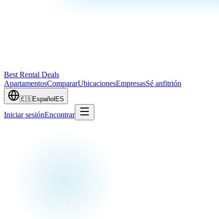
Best Rental Deals
Apartamentos
Comparar
Ubicaciones
Empresas
Sé anfitrión
🇪🇸
Español
ES
Iniciar sesión
Encontrar