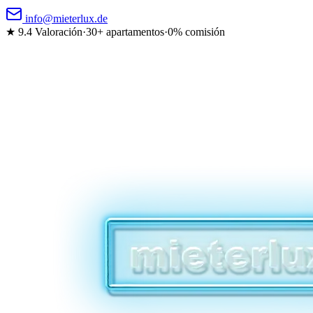
info@mieterlux.de
★ 9.4
Valoración
·
30+ apartamentos
·
0% comisión