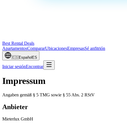
Best Rental Deals
Apartamentos
Comparar
Ubicaciones
Empresas
Sé anfitrión
🇪🇸
Español
ES
Iniciar sesión
Encontrar
Impressum
Angaben gemäß § 5 TMG sowie § 55 Abs. 2 RStV
Anbieter
Mieterlux GmbH