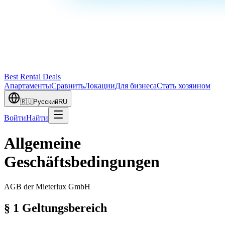
Best Rental Deals
Апартаменты
Сравнить
Локации
Для бизнеса
Стать хозяином
🇷🇺
Русский
RU
Войти
Найти
Allgemeine
Geschäftsbedingungen
AGB der
Mieterlux GmbH
§ 1 Geltungsbereich