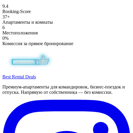
9.4
Booking-Score
37+
Апартаменты и комнаты
6
Местоположения
0%
Комиссия за прямое бронирование
Best Rental Deals
Премиум-апартаменты для командировок, бизнес-поездок и
отпуска. Напрямую от собственника — без комиссии.