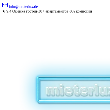
info@mieterlux.de
★ 9.4
Оценка гостей
·
30+ апартаментов
·
0% комиссии