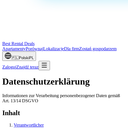
Best Rental Deals
Apartamenty
Porównaj
Lokalizacje
Dla firm
Zostań gospodarzem
🇵🇱
Polski
PL
Zaloguj
Znajdź teraz
Datenschutzerklärung
Informationen zur Verarbeitung personenbezogener Daten gemäß
Art. 13/14 DSGVO
Inhalt
Verantwortlicher