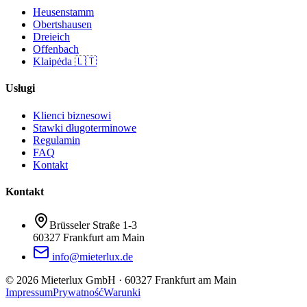
Heusenstamm
Obertshausen
Dreieich
Offenbach
Klaipėda 🇱🇹
Usługi
Klienci biznesowi
Stawki długoterminowe
Regulamin
FAQ
Kontakt
Kontakt
Brüsseler Straße 1-3
60327 Frankfurt am Main
info@mieterlux.de
©
2026
Mieterlux GmbH
·
60327 Frankfurt am Main
Impressum
Prywatność
Warunki