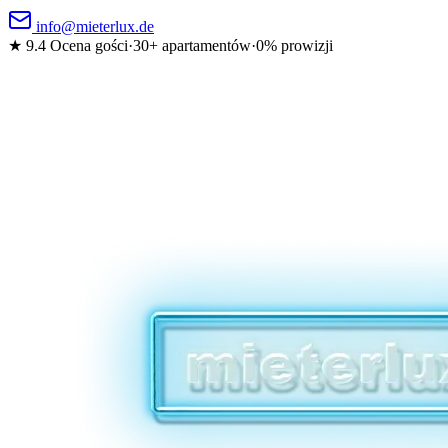
info@mieterlux.de
★ 9.4
Ocena gości
·
30+ apartamentów
·
0% prowizji