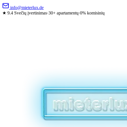
info@mieterlux.de
★ 9.4
Svečių įvertinimas
·
30+ apartamentų
·
0% komisinių