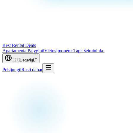
Best Rental Deals
Apartamentai
Palyginti
Vietos
Įmonėms
Tapk šeimininku
🇱🇹
Lietuvių
LT
Prisijungti
Rasti dabar